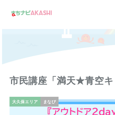
メ
イ
ン
コ
ン
テ
ン
ツ
へ
移
市民講座「満天★青空キ
動
大久保エリア
まなび