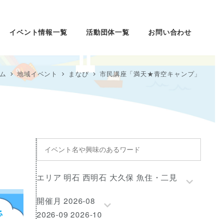
イベント情報一覧
活動団体一覧
お問い合わせ
ム
地域イベント
まなび
市民講座「満天★青空キャンプ」
イ
ベ
ン
エ
エリア 明石 西明石 大久保 魚住・二見
ト
リ
名
開
開催月 2026-08
ア
や
催
2026-09 2026-10