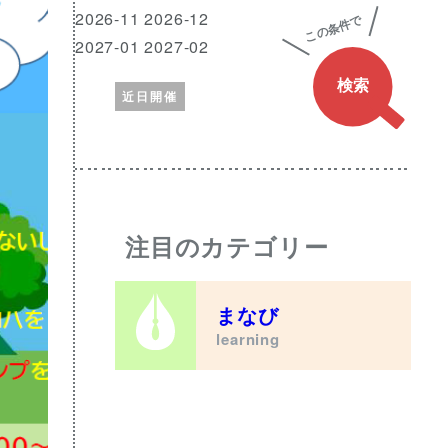
興
月
2026-11 2026-12
味
2027-01 2027-02
の
近日開催
あ
る
ワ
ー
ド
注目のカテゴリー
まなび
learning