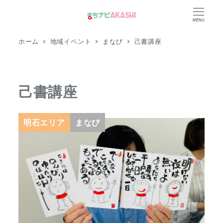
メ
MENU
イ
ン
ホーム
地域イベント
まなび
己書講座
コ
ン
テ
己書講座
ン
ツ
へ
明石エリア
まなび
移
動