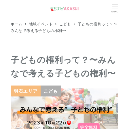
メ
MENU
イ
ン
ホーム
地域イベント
こども
子どもの権利って？〜
コ
みんなで考える子どもの権利〜
ン
テ
ン
子どもの権利って？〜みん
ツ
なで考える子どもの権利〜
へ
移
動
明石エリア
こども