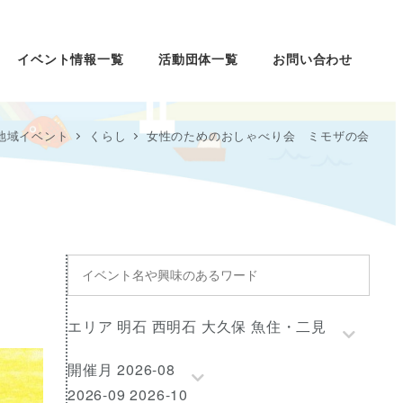
イベント情報一覧
活動団体一覧
お問い合わせ
地域イベント
くらし
女性のためのおしゃべり会 ミモザの会
イ
ベ
ン
エ
エリア 明石 西明石 大久保 魚住・二見
ト
リ
名
開
開催月 2026-08
ア
や
催
2026-09 2026-10