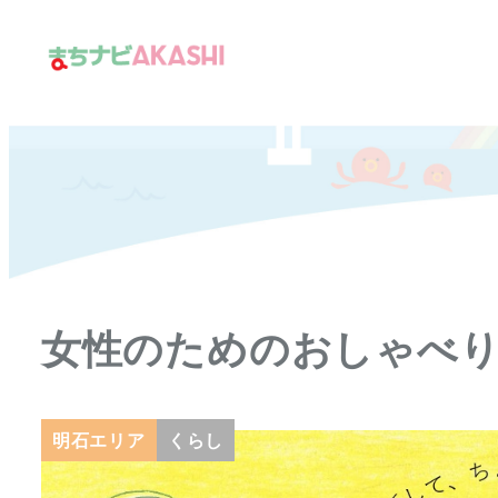
メ
イ
ン
コ
ン
テ
ン
ツ
へ
移
女性のためのおしゃべ
動
明石エリア
くらし