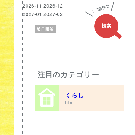
興
月
2026-11 2026-12
味
2027-01 2027-02
の
近日開催
あ
る
ワ
ー
ド
注目のカテゴリー
くらし
life