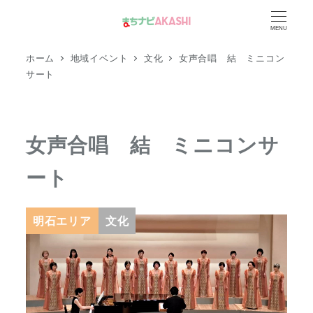
メ
MENU
イ
ン
ホーム
地域イベント
文化
女声合唱 結 ミニコン
コ
サート
ン
テ
ン
女声合唱 結 ミニコンサ
ツ
ート
へ
移
動
明石エリア
文化