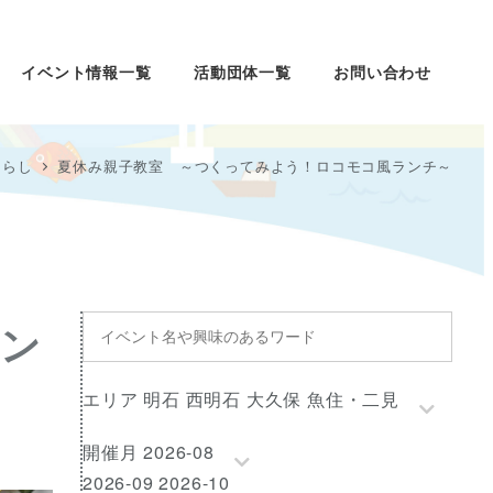
イベント情報一覧
活動団体一覧
お問い合わせ
くらし
夏休み親子教室 ～つくってみよう！ロコモコ風ランチ～
イ
ラン
ベ
ン
エ
エリア 明石 西明石 大久保 魚住・二見
ト
リ
名
開
開催月 2026-08
ア
や
催
2026-09 2026-10