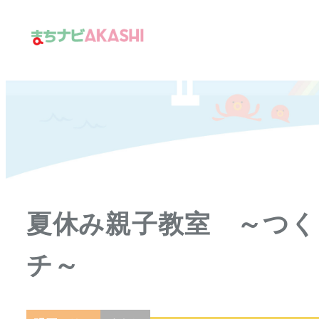
メ
イ
ン
コ
ン
テ
ン
ツ
へ
移
夏休み親子教室 ～つ
動
チ～