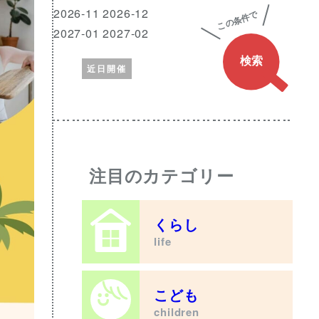
興
月
2026-11 2026-12
味
2027-01 2027-02
の
近日開催
あ
る
ワ
ー
ド
注目のカテゴリー
くらし
life
こども
children