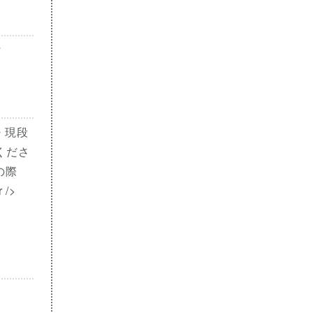
付
・現段
くださ
の際
/>