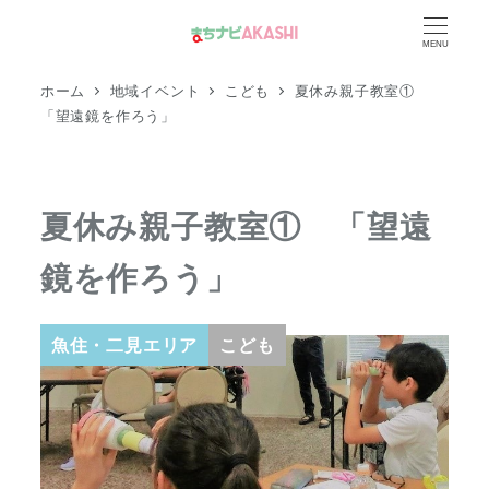
メ
MENU
イ
ン
ホーム
地域イベント
こども
夏休み親子教室①
コ
「望遠鏡を作ろう」
ン
テ
ン
夏休み親子教室① 「望遠
ツ
鏡を作ろう」
へ
移
動
魚住・二見エリア
こども