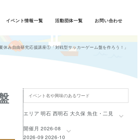
イベント情報一覧
活動団体一覧
お問い合わせ
夏休み自由研究応援講座①「対戦型サッカーゲーム盤を作ろう！」
イ
盤
ベ
ン
エ
エリア 明石 西明石 大久保 魚住・二見
ト
リ
名
開
開催月 2026-08
ア
や
催
2026-09 2026-10