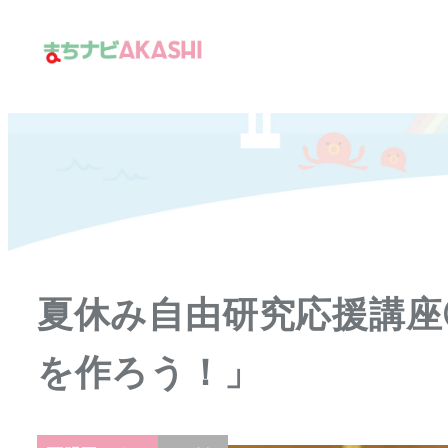
メ
イ
ン
コ
ン
テ
ン
ツ
へ
移
夏休み自由研究応援講座
動
を作ろう！」