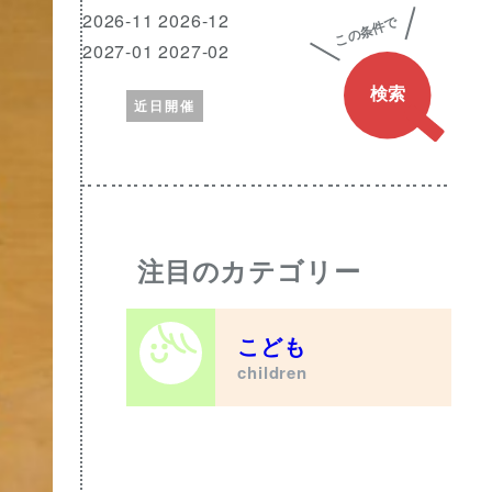
興
月
2026-11 2026-12
味
2027-01 2027-02
の
近日開催
あ
る
ワ
ー
ド
注目のカテゴリー
こども
children