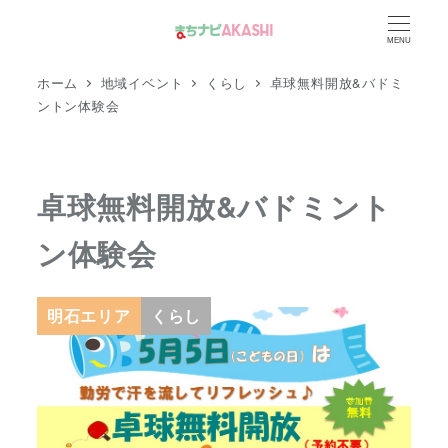
メ
MENU
イ
ン
ホーム
地域イベント
くらし
卓球無料開放&バドミ
コ
ントン体験会
ン
テ
ン
卓球無料開放&バドミント
ツ
ン体験会
へ
移
動
明石エリア
くらし