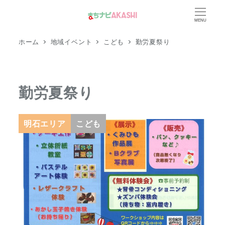
メ
MENU
イ
ン
ホーム
地域イベント
こども
勤労夏祭り
コ
ン
テ
勤労夏祭り
ン
ツ
へ
明石エリア
こども
移
動