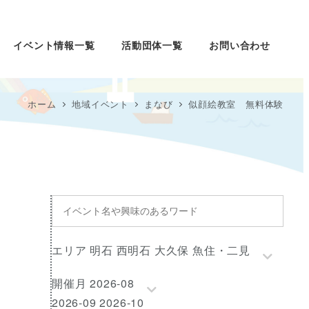
イベント情報一覧
活動団体一覧
お問い合わせ
ホーム
地域イベント
まなび
似顔絵教室 無料体験
イ
ベ
ン
エ
エリア 明石 西明石 大久保 魚住・二見
ト
リ
名
開
開催月 2026-08
ア
や
催
2026-09 2026-10