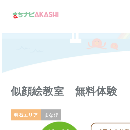
メ
イ
ン
コ
ン
テ
ン
ツ
へ
移
似顔絵教室 無料体験
動
明石エリア
まなび