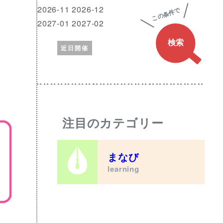
興
月
2026-11 2026-12
味
2027-01 2027-02
の
近日開催
あ
る
ワ
ー
ド
注目のカテゴリー
まなび
learning