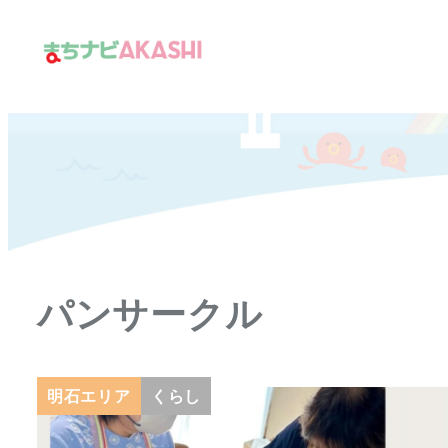
メ
イ
ン
コ
ン
テ
ン
ツ
へ
移
パンサークル
動
明石エリア
くらし