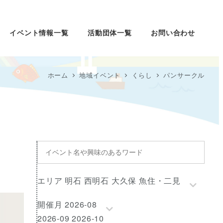
イベント情報一覧
活動団体一覧
お問い合わせ
ホーム
地域イベント
くらし
パンサークル
イ
ベ
ン
エ
エリア 明石 西明石 大久保 魚住・二見
ト
リ
名
開
開催月 2026-08
ア
や
催
2026-09 2026-10