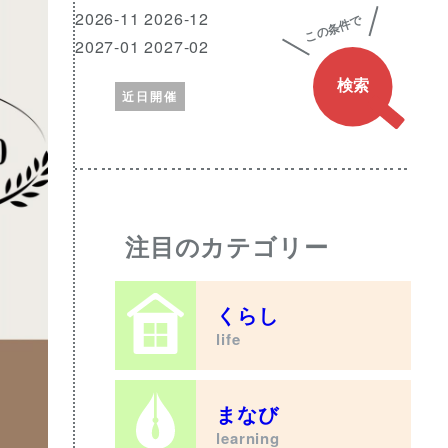
興
月
2026-11 2026-12
味
2027-01 2027-02
の
近日開催
あ
る
ワ
ー
ド
注目のカテゴリー
くらし
life
まなび
learning