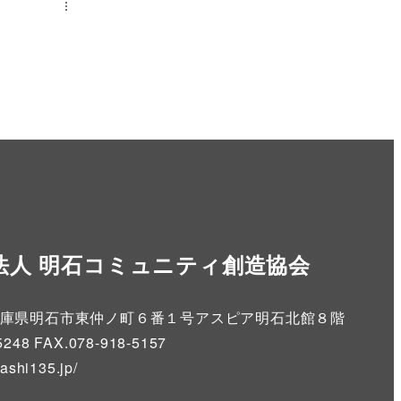
法人 明石コミュニティ創造協会
86 兵庫県明石市東仲ノ町６番１号アスピア明石北館８階
5248 FAX.078-918-5157
kashi135.jp
/