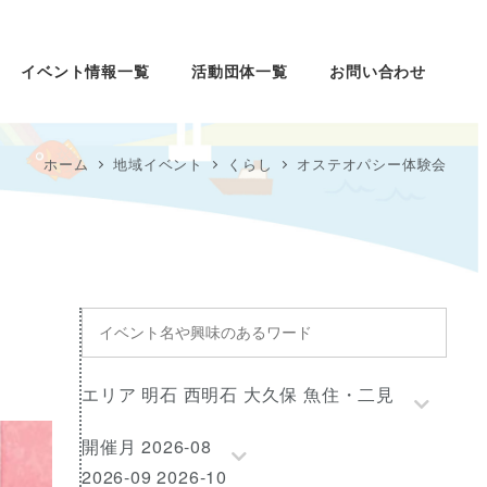
イベント情報一覧
活動団体一覧
お問い合わせ
ホーム
地域イベント
くらし
オステオパシー体験会
イ
ベ
ン
エ
エリア 明石 西明石 大久保 魚住・二見
ト
リ
名
開
開催月 2026-08
ア
や
催
2026-09 2026-10