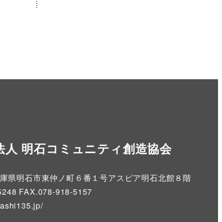
法人 明石コミュニティ創造協会
86 兵庫県明石市東仲ノ町６番１号アスピア明石北館８階
5248 FAX.078-918-5157
kashi135.jp
/