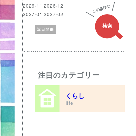
興
月
2026-11 2026-12
味
2027-01 2027-02
の
近日開催
あ
る
ワ
ー
ド
注目のカテゴリー
くらし
life