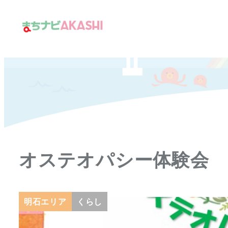
メ
イ
ン
コ
ン
テ
ン
ツ
へ
移
オステオパシー体験会
動
明石エリア
くらし