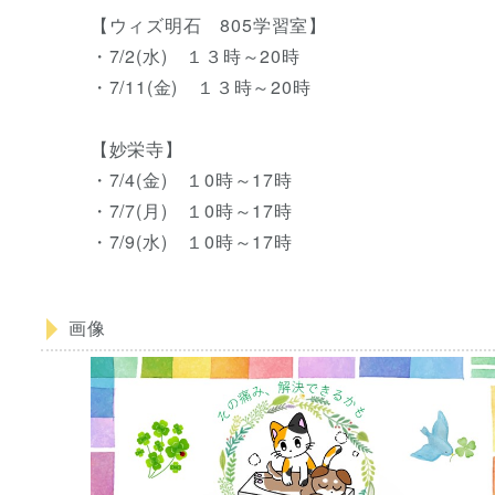
【ウィズ明石 805学習室】
・7/2(水) １３時～20時
・7/11(金) １３時～20時
【妙栄寺】
・7/4(金) １0時～17時
・7/7(月) １0時～17時
・7/9(水) １0時～17時
画像