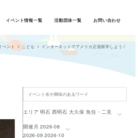
イベント情報一覧
活動団体一覧
お問い合わせ
イベント
こども
インターネットでアメリカ正規留学しよう！
イ
ベ
ン
エ
エリア 明石 西明石 大久保 魚住・二見
ト
リ
名
開
開催月 2026-08
ア
や
催
2026-09 2026-10