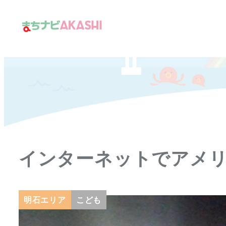
メ
イ
ン
コ
ン
テ
ン
ツ
へ
移
インターネットでアメ
動
明石エリア
こども