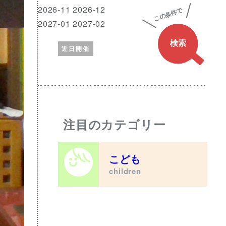
興
月
2026-11 2026-12
味
2027-01 2027-02
の
近日開催
あ
る
ワ
ー
ド
注目のカテゴリー
こども
children