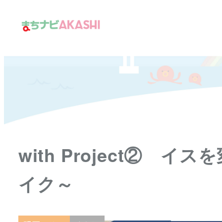
メ
イ
ン
コ
ン
テ
ン
ツ
へ
移
with Project②
動
イク～