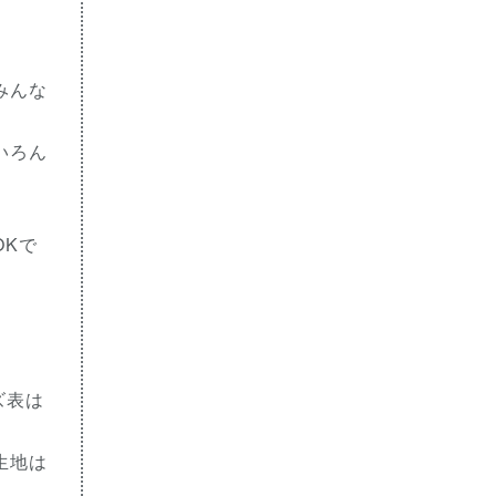
みんな
いろん
OKで
ズ表は
生地は