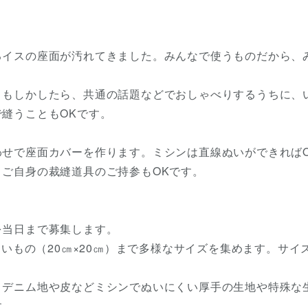
るイスの座面が汚れてきました。みんなで使うものだから、
！もしかしたら、共通の話題などでおしゃべりするうちに、
縫うこともOKです。
せで座面カバーを作ります。ミシンは直線ぬいができれば
ご自身の裁縫道具のご持参もOKです。
を当日まで募集します。
さいもの（20㎝×20㎝）まで多様なサイズを集めます。サイ
、デニム地や皮などミシンでぬいにくい厚手の生地や特殊な
す。