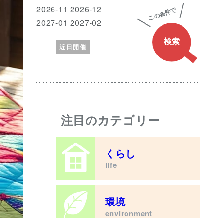
興
月
2026-11 2026-12
味
2027-01 2027-02
の
近日開催
あ
る
ワ
ー
ド
注目のカテゴリー
くらし
life
環境
environment