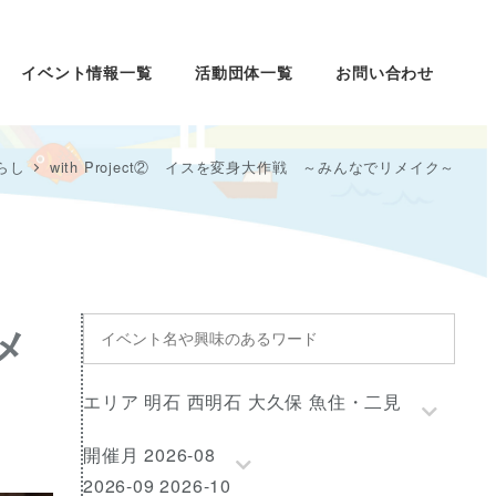
イベント情報一覧
活動団体一覧
お問い合わせ
らし
with Project② イスを変身大作戦 ～みんなでリメイク～
イ
メ
ベ
ン
エ
エリア 明石 西明石 大久保 魚住・二見
ト
リ
名
開
開催月 2026-08
ア
や
催
2026-09 2026-10