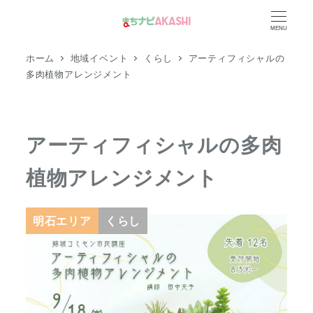
メ
MENU
イ
ン
ホーム
地域イベント
くらし
アーティフィシャルの
コ
多肉植物アレンジメント
ン
テ
ン
アーティフィシャルの多肉
ツ
植物アレンジメント
へ
移
動
明石エリア
くらし