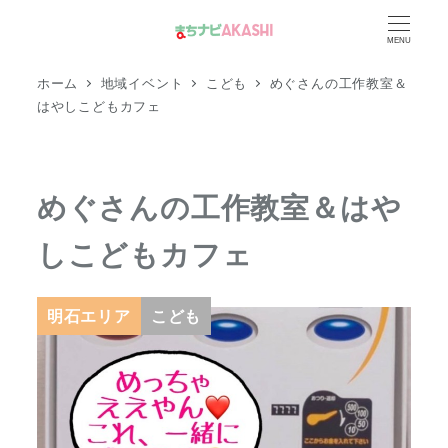
メ
MENU
イ
ン
ホーム
地域イベント
こども
めぐさんの工作教室＆
コ
はやしこどもカフェ
ン
テ
ン
めぐさんの工作教室＆はや
ツ
しこどもカフェ
へ
移
動
明石エリア
こども