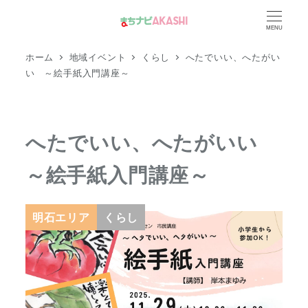
メ
MENU
イ
ン
ホーム
地域イベント
くらし
へたでいい、へたがい
コ
い ～絵手紙入門講座～
ン
テ
ン
へたでいい、へたがいい
ツ
～絵手紙入門講座～
へ
移
動
明石エリア
くらし