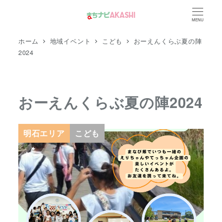
メ
MENU
イ
ン
ホーム
地域イベント
こども
おーえんくらぶ夏の陣
コ
2024
ン
テ
ン
おーえんくらぶ夏の陣2024
ツ
へ
明石エリア
こども
移
動