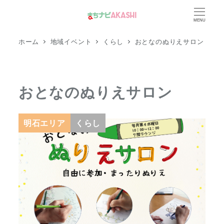
メ
MENU
イ
ン
ホーム
地域イベント
くらし
おとなのぬりえサロン
コ
ン
テ
おとなのぬりえサロン
ン
ツ
へ
明石エリア
くらし
移
動