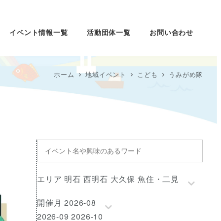
イベント情報一覧
活動団体一覧
お問い合わせ
ホーム
地域イベント
こども
うみがめ隊
イ
ベ
ン
エ
エリア 明石 西明石 大久保 魚住・二見
ト
リ
名
開
開催月 2026-08
ア
や
催
2026-09 2026-10