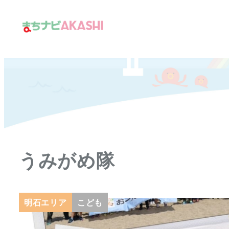
メ
イ
ン
コ
ン
テ
ン
ツ
へ
移
うみがめ隊
動
明石エリア
こども