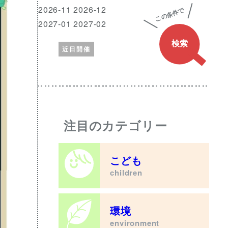
興
月
2026-11 2026-12
味
2027-01 2027-02
の
近日開催
あ
る
ワ
ー
ド
注目のカテゴリー
こども
children
環境
environment