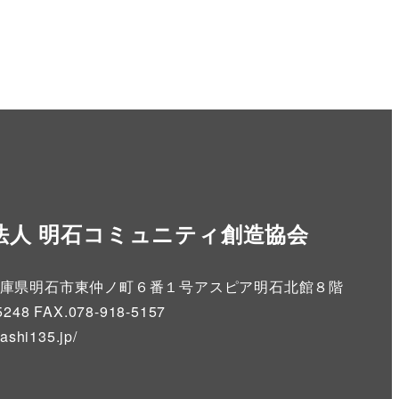
法人 明石コミュニティ創造協会
86 兵庫県明石市東仲ノ町６番１号アスピア明石北館８階
5248 FAX.078-918-5157
kashi135.jp
/