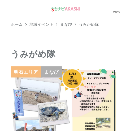
メ
MENU
イ
ン
ホーム
地域イベント
まなび
うみがめ隊
コ
ン
テ
うみがめ隊
ン
ツ
へ
明石エリア
まなび
移
動