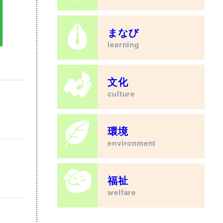
まなび
learning
文化
culture
環境
environment
福祉
welfare