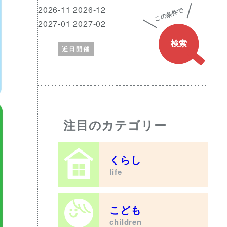
興
月
2026-11 2026-12
味
2027-01 2027-02
の
近日開催
あ
る
ワ
ー
ド
注目のカテゴリー
くらし
life
こども
children