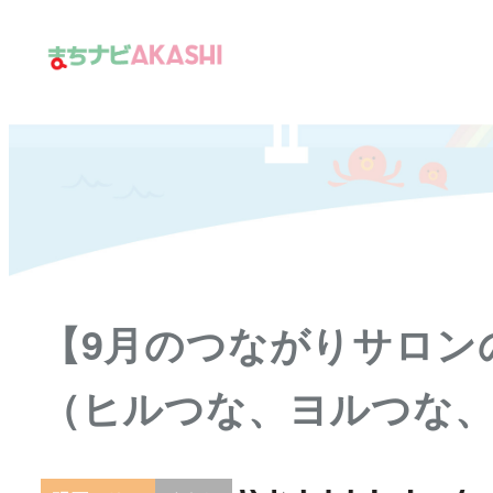
メ
イ
ン
コ
ン
テ
ン
ツ
へ
移
【9月のつながりサロン
動
（ヒルつな、ヨルつな