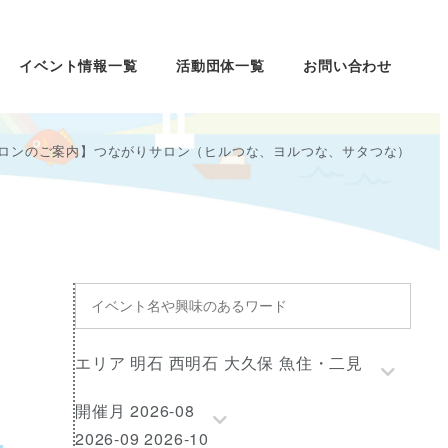
イベント情報一覧
活動団体一覧
お問い合わせ
サロンのご案内】つながりサロン（ヒルつな、ヨルつな、サタつな）
イ
ベ
ン
エ
エリア 明石 西明石 大久保 魚住・二見
ト
リ
名
開
開催月 2026-08
ア
や
催
2026-09 2026-10