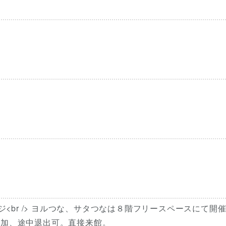
ンジ<br /> ヨルつな、サタつなは８階フリースペースにて開
要。途中参加、途中退出可。直接来館。