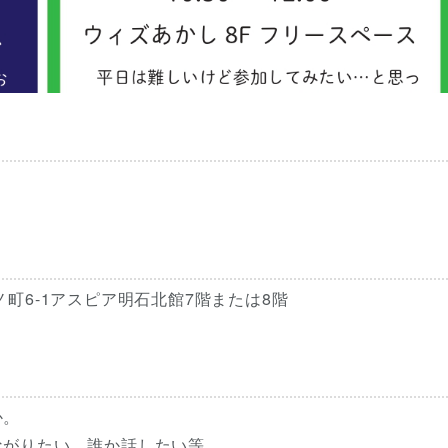
町6-1アスピア明石北館7階または8階
か。
ながりたい、誰か話したい等