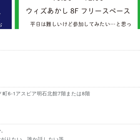
町6-1アスピア明石北館7階または8階
か。
ながりたい、誰か話したい等