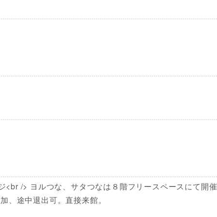
ンジ<br /> ヨルつな、サタつなは８階フリースペースにて開
要。途中参加、途中退出可。直接来館。