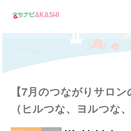
メ
イ
ン
コ
ン
テ
ン
ツ
へ
移
【7月のつながりサロン
動
（ヒルつな、ヨルつな