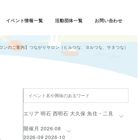
イベント情報一覧
活動団体一覧
お問い合わせ
サロンのご案内】つながりサロン（ヒルつな、ヨルつな、サタつな）
イ
ベ
ン
エ
エリア 明石 西明石 大久保 魚住・二見
ト
リ
名
開
開催月 2026-08
ア
や
催
2026-09 2026-10