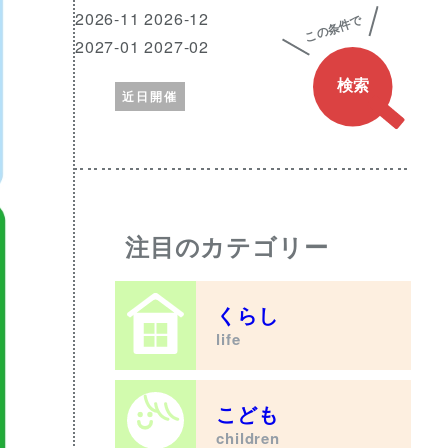
興
月
2026-11 2026-12
味
2027-01 2027-02
の
近日開催
あ
る
ワ
ー
ド
注目のカテゴリー
くらし
life
こども
children