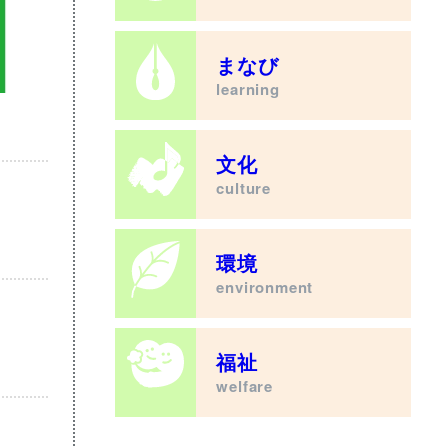
まなび
learning
文化
culture
環境
environment
福祉
welfare