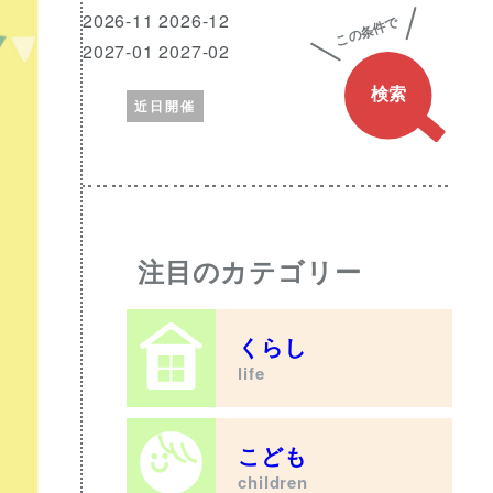
興
月
2026-11 2026-12
味
2027-01 2027-02
の
近日開催
あ
る
ワ
ー
ド
注目のカテゴリー
くらし
life
こども
children