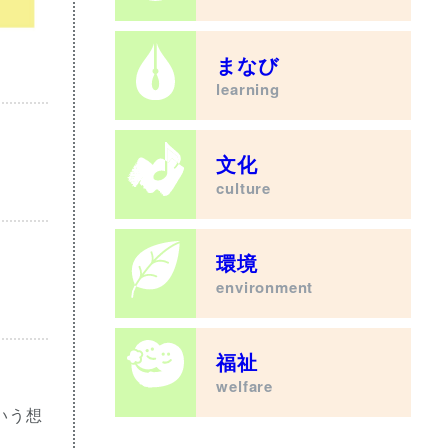
まなび
learning
文化
culture
環境
environment
福祉
welfare
いう想