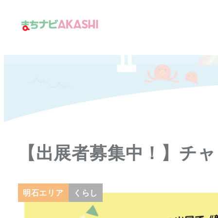
メ
イ
ン
コ
ン
テ
ン
ツ
へ
移
【出展者募集中！】チャ
動
明石エリア
くらし