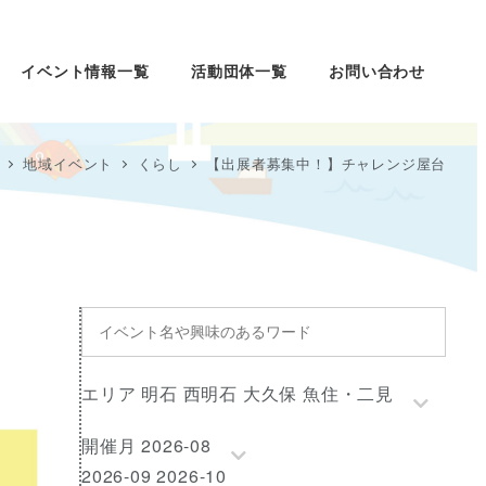
イベント情報一覧
活動団体一覧
お問い合わせ
地域イベント
くらし
【出展者募集中！】チャレンジ屋台
イ
ベ
ン
エ
エリア 明石 西明石 大久保 魚住・二見
ト
リ
名
開
開催月 2026-08
ア
や
催
2026-09 2026-10