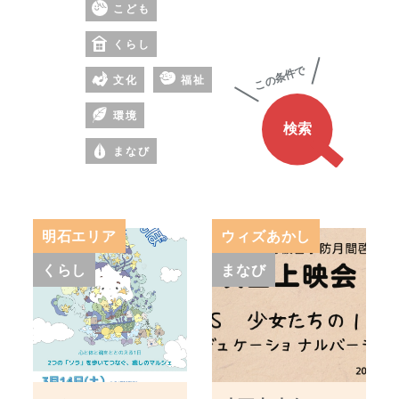
こども
の
あ
くらし
る
文化
福祉
ワ
ー
環境
ド
まなび
明石エリア
ウィズあかし
くらし
まなび