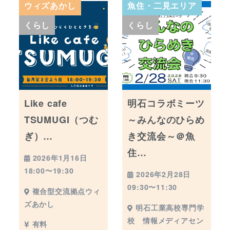
ウィズあかし
魚住・二見エリア
くらし
くらし
Like cafe
明石コラボミーツ
TSUMUGI（つむ
～みんなのひらめ
ぎ）…
き交流会～＠魚
住…
2026年1月16日
18:00〜19:30
2026年2月28日
09:30〜11:30
複合型交流拠点ウィ
ズあかし
明石工業高校専門学
校 情報メディアセン
有料