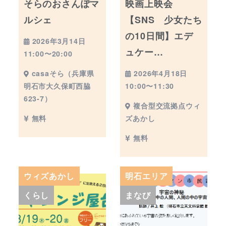
そらのおさんぽマ
映画上映会
ルシェ
【SNS 少女たち
の10日間】エデ
2026年3月14日
ュケー…
11:00〜20:00
2026年4月18日
casaそら（兵庫県
10:00〜11:30
明石市大久保町西脇
623-7）
複合型交流拠点ウィ
ズあかし
無料
無料
ウィズあかし
明石エリア
くらし
まなび