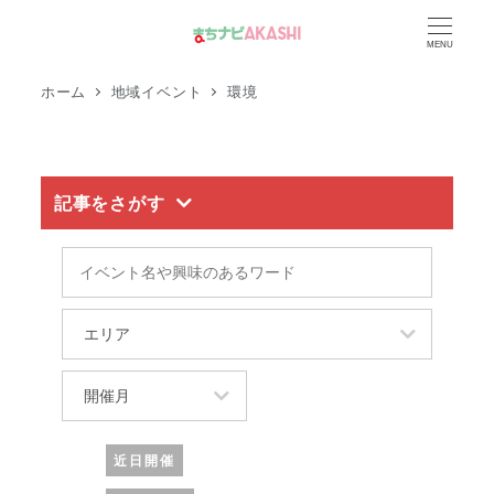
メ
MENU
イ
ン
ホーム
地域イベント
環境
コ
ン
テ
記事をさがす
ン
ツ
イ
へ
ベ
移
ン
エ
動
ト
リ
名
ア
開
や
催
興
月
近日開催
味