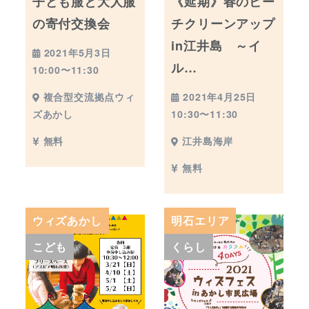
子ども服と大人服
《延期》春のビー
の寄付交換会
チクリーンアップ
in江井島 ～イ
2021年5月3日
ル…
10:00〜11:30
2021年4月25日
複合型交流拠点ウィ
10:30〜11:30
ズあかし
江井島海岸
無料
無料
ウィズあかし
明石エリア
こども
くらし