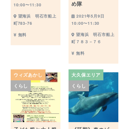
め隊
10:00〜11:30
2021年5月9日
望海浜 明石市船上
10:00〜11:30
町783-76
望海浜 明石市船上
無料
町７８３－７６
無料
ウィズあかし
大久保エリア
くらし
くらし