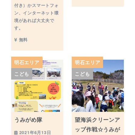
付き）かスマートフォ
ン、インターネット環
境があれば大丈夫で
す。
無料
明石エリア
明石エリア
こども
こども
うみがめ隊
望海浜クリーンア
ップ作戦☆うみが
2021年6月13日