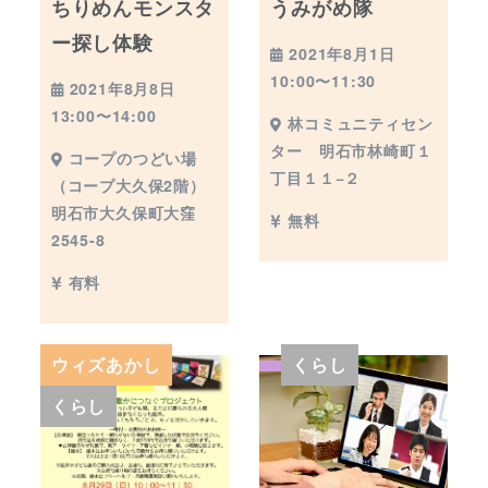
ちりめんモンスタ
うみがめ隊
ー探し体験
2021年8月1日
10:00〜11:30
2021年8月8日
13:00〜14:00
林コミュニティセン
ター 明石市林崎町１
コープのつどい場
丁目１１−２
（コープ大久保2階）
明石市大久保町大窪
無料
2545-8
有料
ウィズあかし
くらし
くらし