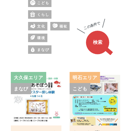
こども
の
あ
くらし
る
文化
福祉
ワ
ー
環境
ド
まなび
大久保エリア
明石エリア
まなび
こども