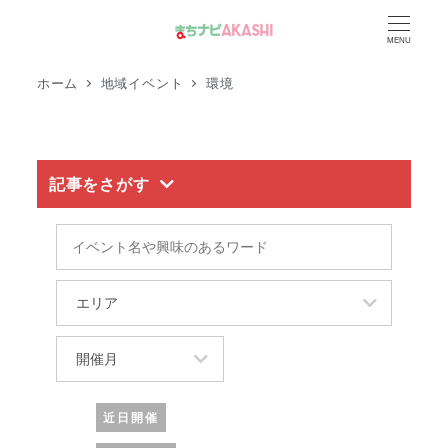
メ
MENU
イ
ン
ホーム
地域イベント
環境
コ
ン
テ
記事をさがす
ン
ツ
イ
へ
ベ
移
ン
エ
動
ト
リ
名
ア
開
や
催
興
月
近日開催
味