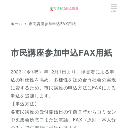
メ
MENU
イ
ン
ホーム
市民講座参加申込FAX用紙
コ
ン
テ
市民講座参加申込FAX用紙
ン
ツ
へ
2023（令和5）年12月1日より、障害者による申
移
込の利便性を高め、多様性を認め合う社会の実現
動
に資するため、市民講座の申込方法にFAXによる
申込を追加します。
【申込方法】
各市民講座の受付開始日の午前９時からコミセン
中央集会所窓口または電話、FAX（原則：本人分
のみ）で先着順に受け付けます。