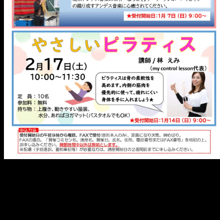
メ
イ
ン
コ
ン
テ
ン
ツ
へ
移
動