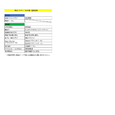
メ
イ
ン
コ
ン
テ
ン
ツ
へ
移
動