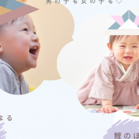
メ
イ
ン
コ
ン
テ
ン
ツ
へ
移
動