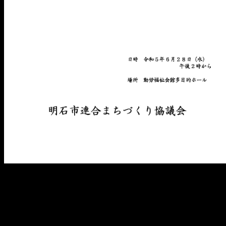
メ
イ
ン
コ
ン
テ
ン
ツ
へ
移
動