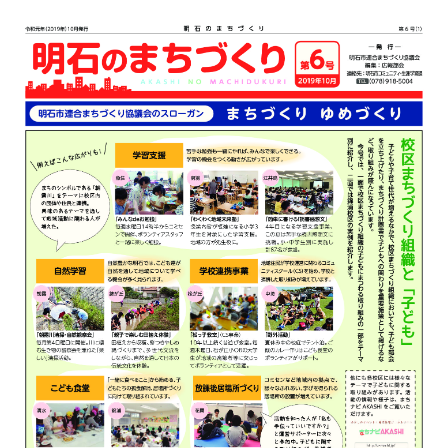
メ
イ
ン
コ
ン
テ
ン
ツ
へ
移
動