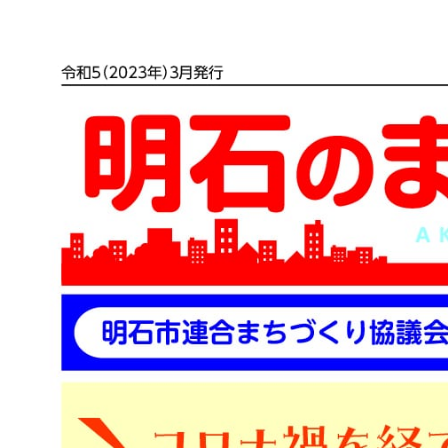
メ
イ
ン
コ
ン
テ
ン
ツ
へ
移
動