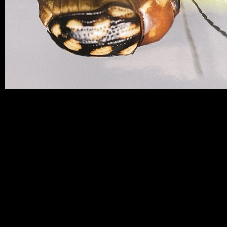
メ
イ
ン
コ
ン
テ
ン
ツ
へ
移
動