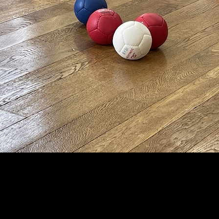
メ
イ
ン
コ
ン
テ
ン
ツ
へ
移
動