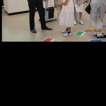
メ
イ
ン
コ
ン
テ
ン
ツ
へ
移
動