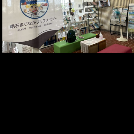
メ
イ
ン
コ
ン
テ
ン
ツ
へ
移
動