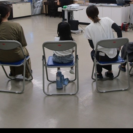
メ
イ
ン
コ
ン
テ
ン
ツ
へ
移
動