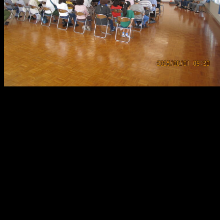
メ
イ
ン
コ
ン
テ
ン
ツ
へ
移
動