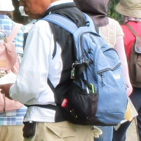
メ
イ
ン
コ
ン
テ
ン
ツ
へ
移