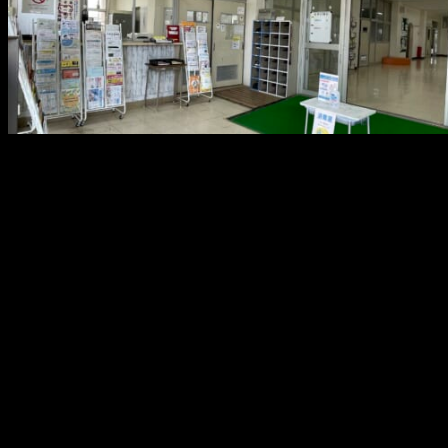
メ
イ
ン
コ
ン
テ
ン
ツ
へ
移
動