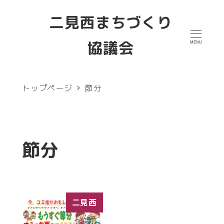
メ
二見西まちづくり
イ
協議会
MENU
ン
コ
ン
トップページ
節分
テ
ン
ツ
節分
へ
移
動
二見西