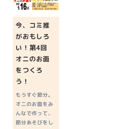
今、コミ推
がおもしろ
い！第4回
オニのお面
をつくろ
う！
もうすぐ節分。
オニのお面をみ
んなで作って、
節分あそびをし