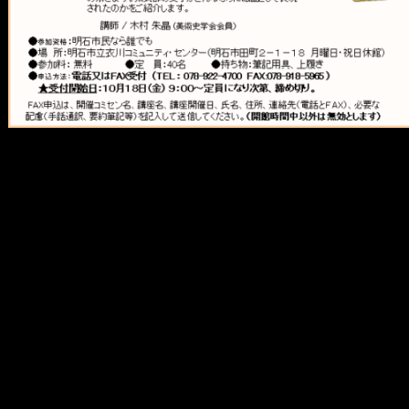
メ
イ
ン
コ
ン
テ
ン
ツ
へ
移
動