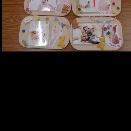
メ
イ
ン
コ
ン
テ
ン
ツ
へ
移
動