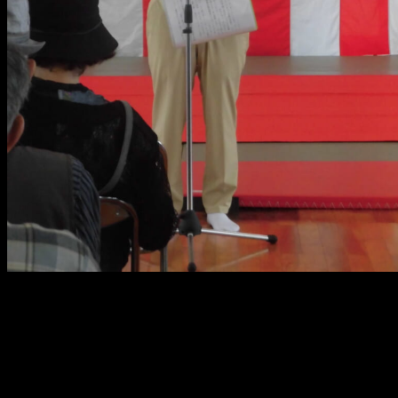
メ
イ
ン
コ
ン
テ
ン
ツ
へ
移
動