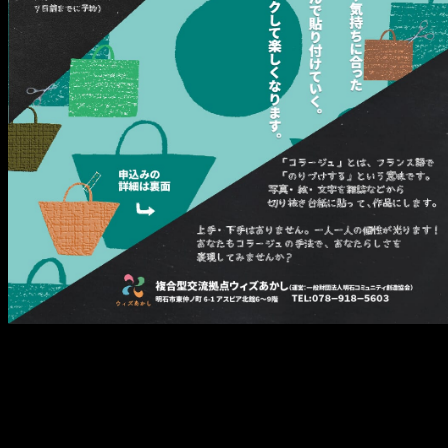
メ
イ
ン
コ
ン
テ
ン
ツ
へ
移
動