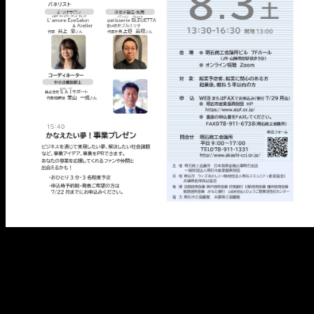
メ
イ
ン
コ
ン
テ
ン
ツ
へ
移
動