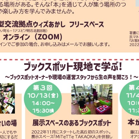
メ
イ
ン
コ
ン
テ
ン
ツ
へ