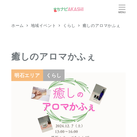
メ
MENU
イ
ン
ホーム
地域イベント
くらし
癒しのアロマかふぇ
コ
ン
テ
癒しのアロマかふぇ
ン
ツ
へ
明石エリア
くらし
移
動